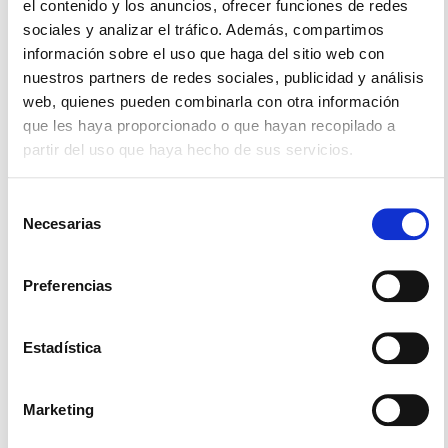
el contenido y los anuncios, ofrecer funciones de redes
registras en nuestra web podrás estar al día de todas las
sociales y analizar el tráfico. Además, compartimos
novedades del proceso.
información sobre el uso que haga del sitio web con
nuestros partners de redes sociales, publicidad y análisis
¡PARTICIPA!
web, quienes pueden combinarla con otra información
Este proceso cuenta con el apoyo de Laboral Kutxa y del
que les haya proporcionado o que hayan recopilado a
Gobierno Vasco, con el objetivo de trasladar las
partir del uso que haya hecho de sus servicios.
conclusiones al debate público y contribuir a definir políticas
más ajustadas a la realidad.
Selección
Necesarias
de
Tu opinión puede ayudar a entender mejor los cambios que
consentimiento
estamos viviendo y a imaginar un modelo de comercio más
cercano, sostenible y equilibrado.
Preferencias
¿Tú qué piensas?
Estadística
Últimas publicaciones
Marketing