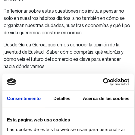
Reflexionar sobre estas cuestiones nos invita a pensar no
solo en nuestros hábitos diarios, sino también en cómo se
organizan nuestras ciudades, nuestras economías y qué tipo
de vida queremos construir en común.
Desde Gurea Geroa, queremos conocer la opinión de la
juventud de Euskadi. Saber cómo compráis, qué valoráis y
cómo veis el futuro del comercio es clave para entender
hacia dónde vamos.
Para ello, hemos preparado un cuestionario sobre comercio
que aborda cuestiones como los hábitos de consumo, el
papel del comercio local y del comercio online, el impacto
Consentimiento
Detalles
Acerca de las cookies
social y ambiental de nuestras compras, el empleo en el
sector o las prioridades que deberían orientar las políticas
públicas en Euskadi.
Esta página web usa cookies
Accede directamente a la encuesta y comparte tu opinión.
Las cookies de este sitio web se usan para personalizar
No es necesario registrarse para completarla, aunque si te