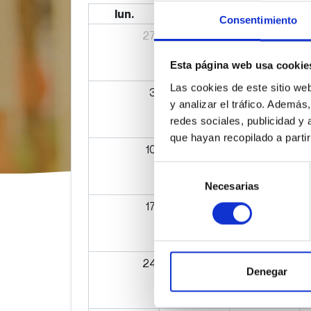
lun.
mar.
mié.
Consentimiento
27
28
29
Esta página web usa cookie
Las cookies de este sitio we
3
4
5
y analizar el tráfico. Ademá
redes sociales, publicidad y
que hayan recopilado a parti
10
11
12
Selección
Necesarias
de
consentimiento
17
18
19
24
25
26
Denegar