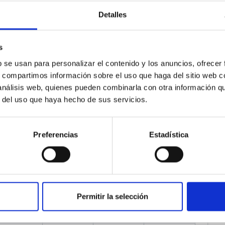
jue.
vie.
sáb.
dom.
Detalles
30
31
1
2
s
b se usan para personalizar el contenido y los anuncios, ofrecer
6
7
8
9
s, compartimos información sobre el uso que haga del sitio web 
 análisis web, quienes pueden combinarla con otra información q
r del uso que haya hecho de sus servicios.
13
14
15
16
Preferencias
Estadística
20
21
22
23
27
28
29
30
Permitir la selección