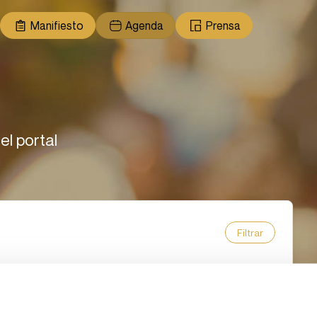
Manifiesto
Agenda
Prensa
el portal
Filtrar
de 2026
Mes
Semana
Agenda