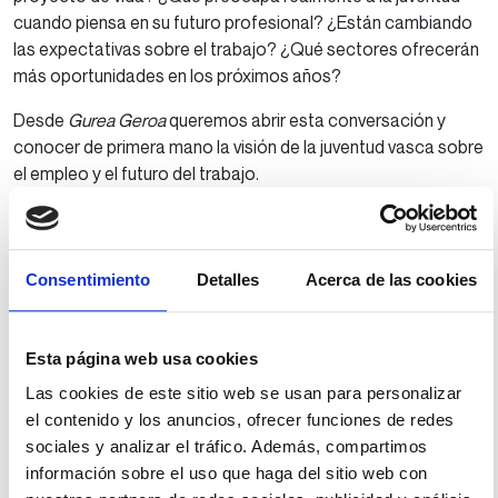
cuando piensa en su futuro profesional? ¿Están cambiando
las expectativas sobre el trabajo? ¿Qué sectores ofrecerán
más oportunidades en los próximos años?
Desde
Gurea Geroa
queremos abrir esta conversación y
conocer de primera mano la visión de la juventud vasca sobre
el empleo y el futuro del trabajo.
Para ello, hemos preparado una encuesta que aborda
cuestiones como las expectativas laborales, la estabilidad
en el empleo, la emancipación, la salud mental, el
Consentimiento
Detalles
Acerca de las cookies
emprendimiento, la inteligencia artificial, las diferencias
territoriales o los sectores con mayor potencial de
crecimiento en Euskadi.
Esta página web usa cookies
Las cookies de este sitio web se usan para personalizar
Queremos saber qué pensáis, qué os preocupa y qué
el contenido y los anuncios, ofrecer funciones de redes
oportunidades identificáis para construir vuestro futuro.
sociales y analizar el tráfico. Además, compartimos
Accede a la encuesta y comparte tu opinión. No es
información sobre el uso que haga del sitio web con
necesario registrarse para participar, aunque si lo haces