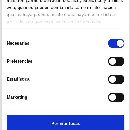
nuestros partners de redes sociales, publicidad y análisis
podrás seguir la evolución del proceso y conocer sus
web, quienes pueden combinarla con otra información
resultados.
que les haya proporcionado o que hayan recopilado a
partir del uso que haya hecho de sus servicios.
¡PARTICIPA!
Porque hablar del empleo del futuro es, en gran medida,
Selección
hablar del futuro de toda una generación.
Necesarias
de
consentimiento
Preferencias
Últimas publicaciones
Estadística
Marketing
Permitir todas