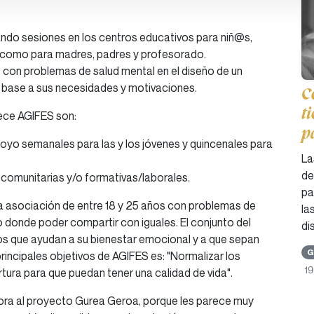
ndo sesiones en los centros educativos para niñ@s,
í como para madres, padres y profesorado.
on problemas de salud mental en el diseño de un
n base a sus necesidades y motivaciones.
C
t
ece AGIFES son:
p
yo semanales para las y los jóvenes y quincenales para
La
de
 comunitarias y/o formativas/laborales.
pa
a asociación de entre 18 y 25 años con problemas de
la
 donde poder compartir con iguales. El conjunto del
di
os que ayudan a su bienestar emocional y a que sepan
G
rincipales objetivos de AGIFES es: "Normalizar los
1
ura para que puedan tener una calidad de vida".
ra al proyecto Gurea Geroa, porque les parece muy