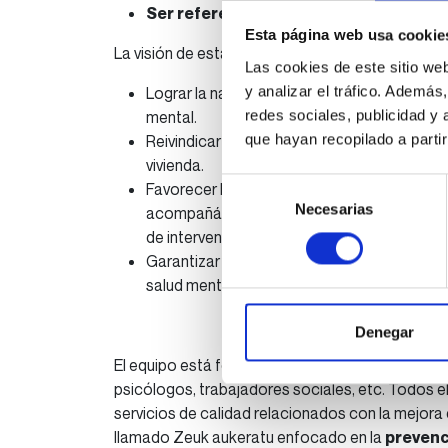
Ser referentes en salud mental en Gip
Esta página web usa cookie
La visión de esta asociación es:
Las cookies de este sitio we
y analizar el tráfico. Ademá
Lograr la naturalización e integración en 
redes sociales, publicidad y
mental.
que hayan recopilado a parti
Reivindicar servicios de calidad para nuestro
vivienda.
Selección
Favorecer la calidad de vida de las persona
Necesarias
de
acompañándolos en la elaboración y logro 
consentimiento
de intervención centrado en la persona.
Garantizar el cumplimiento de los derecho
salud mental.
Denegar
El equipo está formado por aproximadamente 50
psicólogos, trabajadores sociales, etc. Todos 
servicios de calidad relacionados con la mejora
llamado Zeuk aukeratu enfocado en la
prevenc