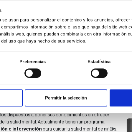
uzkoa.
s
b se usan para personalizar el contenido y los anuncios, ofrecer
s, compartimos información sobre el uso que haga del sitio web 
la comunidad de las personas con problemas de salud
E
 análisis web, quienes pueden combinarla con otra información q
lo
r del uso que haya hecho de sus servicios.
 colectivo en los ámbitos social, laboral, sanitario y de
S
s con problemas de salud mental y de sus familiares
El
Preferencias
Estadística
de sus proyectos de vida individuales mediante un modelo
im
me
s ciudadanos de todas las personas con problemas de
de
ne
Si
Permitir la selección
G
 trabajadores: educadores sociales, monitores,
2
ellos dispuestos a poner sus conocimientos en ofrecer
 de la salud mental. Actualmente tienen un programa
ión e intervención
para cuidar la salud mental de niñ@s,