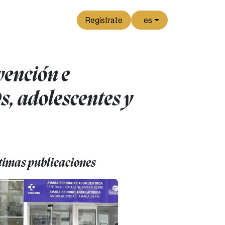
Regístrate
es
ención e
s, adolescentes y
timas publicaciones