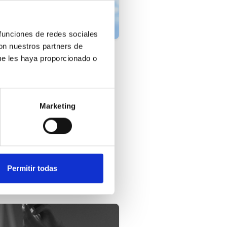
 funciones de redes sociales
con nuestros partners de
strategias para mitigar
ue les haya proporcionado o
s efectos del calor en la
alud Mental
 calor en verano puede tener un
Marketing
pacto significativo en la salud
ntal, desde aumentar los niveles
 estrés y ansiedad hasta afectar
gativamente la función cognitiva.
n embargo, con …
Permitir todas
urea Geroa
1-08-2024