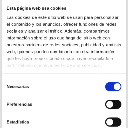
Esta página web usa cookies
Teléfono
Las cookies de este sitio web se usan para personalizar
el contenido y los anuncios, ofrecer funciones de redes
sociales y analizar el tráfico. Además, compartimos
Contraseña
información sobre el uso que haga del sitio web con
nuestros partners de redes sociales, publicidad y análisis
Confirmación de contraseña
web, quienes pueden combinarla con otra información
que les haya proporcionado o que hayan recopilado a
Vuelve a introducir la misma contraseña para
partir del uso que haya hecho de sus servicios.
verificarla.
Captcha
Selección
Necesarias
de
consentimiento
Preferencias
Acepto la
politica de privacidad
y las
normas de uso
del portal
Estadística
Continuar