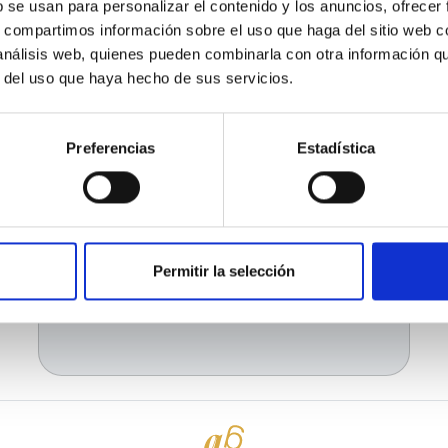
Entrar
b se usan para personalizar el contenido y los anuncios, ofrecer
¿Ha olvidado la contraseña o el
s, compartimos información sobre el uso que haga del sitio web 
email?
 análisis web, quienes pueden combinarla con otra información q
¿Ya te has registrado pero no
r del uso que haya hecho de sus servicios.
puedes entrar? Verifica tu correo
electrónico.
Pedir verificación
Preferencias
Estadística
o
Utiliza la cuenta de
Google
Permitir la selección
¿Aún no tienes cuenta?
Crear
cuenta