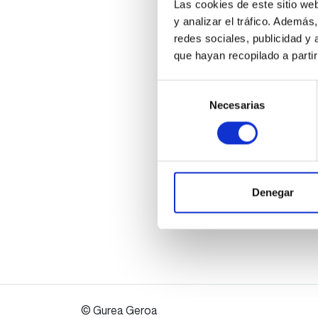
Las cookies de este sitio we
y analizar el tráfico. Ademá
redes sociales, publicidad y
que hayan recopilado a parti
Selección
Necesarias
de
consentimiento
Denegar
© Gurea Geroa