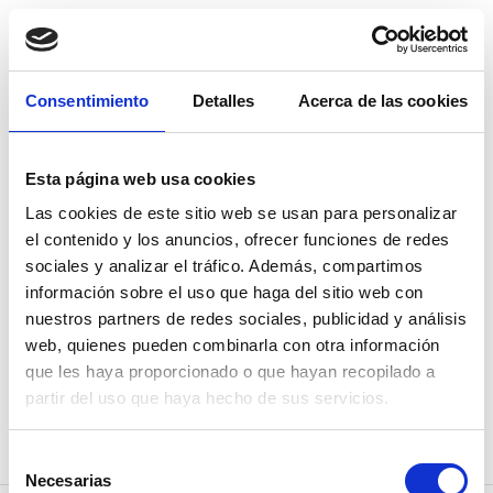
Regístrate
Consentimiento
Detalles
Acerca de las cookies
Verificar mi cuenta
Esta página web usa cookies
¿No has recibido el email de verificación? Vuelve a
Las cookies de este sitio web se usan para personalizar
intentarlo.
el contenido y los anuncios, ofrecer funciones de redes
No te olvides de revisar la carpeta de spam.
sociales y analizar el tráfico. Además, compartimos
información sobre el uso que haga del sitio web con
nuestros partners de redes sociales, publicidad y análisis
email
web, quienes pueden combinarla con otra información
que les haya proporcionado o que hayan recopilado a
partir del uso que haya hecho de sus servicios.
Enviar email de verificación
Selección
Necesarias
de