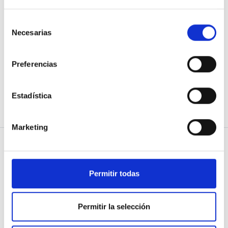
¿Ya te has registrado pero no puedes entrar?
Verifica tu correo electrónico.
Pedir verificación
Selección
Necesarias
de
o
consentimiento
Utiliza la cuenta de
Preferencias
Google
¿Aún no tienes cuenta?
Crear cuenta
Estadística
Marketing
Permitir todas
Permitir la selección