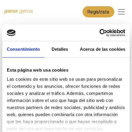
Regístrate
Iniciar sesión
Consentimiento
Detalles
Acerca de las cookies
Inicia sesión para poder participar en los diferentes
procesos.
Esta página web usa cookies
Las cookies de este sitio web se usan para personalizar
Email de usuario
el contenido y los anuncios, ofrecer funciones de redes
sociales y analizar el tráfico. Además, compartimos
Contraseña
información sobre el uso que haga del sitio web con
nuestros partners de redes sociales, publicidad y análisis
web, quienes pueden combinarla con otra información
Entrar
que les haya proporcionado o que hayan recopilado a
¿Ha olvidado la contraseña o el email?
partir del uso que haya hecho de sus servicios.