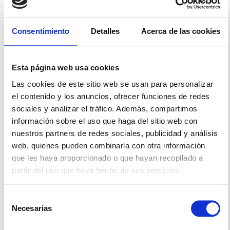
de transparencia y democratización de la participación
juvenil: la voz de los jóvenes no solo se registra, sino que se
Consentimiento
Detalles
Acerca de las cookies
traslada a los ámbitos de decisión.
¿Cómo participar?
Esta página web usa cookies
Regístrate en el portal de Gurea Geroa y accede a la
encuesta sobre cuidados y desigualdades.
Las cookies de este sitio web se usan para personalizar
el contenido y los anuncios, ofrecer funciones de redes
sociales y analizar el tráfico. Además, compartimos
información sobre el uso que haga del sitio web con
Comparte tu experiencia, propón ideas, y conecta con
nuestros partners de redes sociales, publicidad y análisis
otros jóvenes para debatir y construir soluciones.
web, quienes pueden combinarla con otra información
que les haya proporcionado o que hayan recopilado a
Invita a tus compañeras y compañeros a participar:
partir del uso que haya hecho de sus servicios.
cuantos más aportes, más impacto tendrá el proceso.
Selección
Necesarias
de
Con este nuevo proceso, Gurea Geroa apuesta por situar la
consentimiento
experiencia de la juventud en el centro de las políticas de