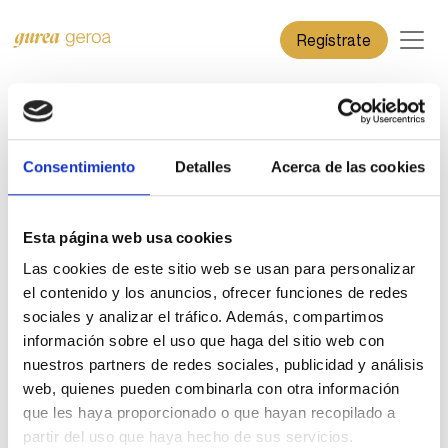
Regístrate
Iniciar sesión
Consentimiento
Detalles
Acerca de las cookies
Inicia sesión para poder participar en los diferentes
procesos.
Esta página web usa cookies
Las cookies de este sitio web se usan para personalizar
Email de usuario
el contenido y los anuncios, ofrecer funciones de redes
sociales y analizar el tráfico. Además, compartimos
Contraseña
información sobre el uso que haga del sitio web con
nuestros partners de redes sociales, publicidad y análisis
web, quienes pueden combinarla con otra información
Entrar
que les haya proporcionado o que hayan recopilado a
¿Ha olvidado la contraseña o el email?
partir del uso que haya hecho de sus servicios.