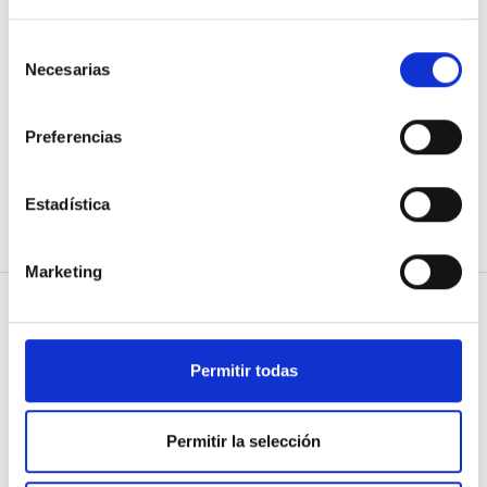
¿Ya te has registrado pero no puedes entrar?
Verifica tu correo electrónico.
Pedir verificación
Selección
Necesarias
de
o
consentimiento
Utiliza la cuenta de
Preferencias
Google
¿Aún no tienes cuenta?
Crear cuenta
Estadística
Marketing
Permitir todas
Permitir la selección