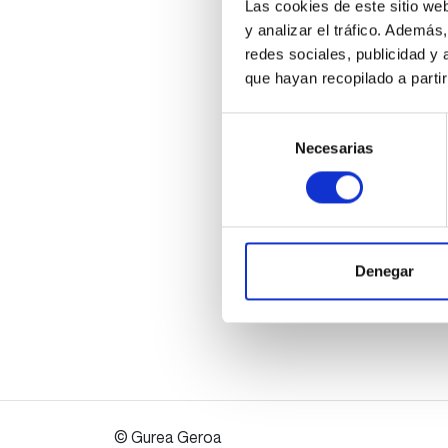
Las cookies de este sitio we
y analizar el tráfico. Ademá
redes sociales, publicidad y
que hayan recopilado a parti
Selección
Necesarias
de
consentimiento
Denegar
© Gurea Geroa