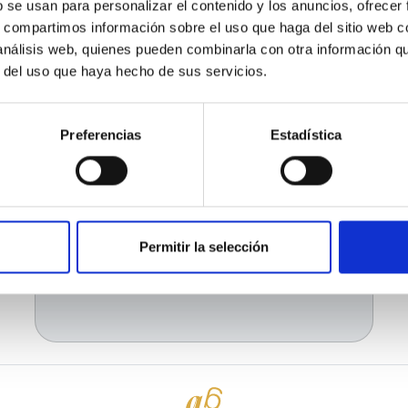
Entrar
b se usan para personalizar el contenido y los anuncios, ofrecer
¿Ha olvidado la contraseña o el
s, compartimos información sobre el uso que haga del sitio web 
email?
 análisis web, quienes pueden combinarla con otra información q
¿Ya te has registrado pero no
r del uso que haya hecho de sus servicios.
puedes entrar? Verifica tu correo
electrónico.
Pedir verificación
Preferencias
Estadística
o
Utiliza la cuenta de
Google
Permitir la selección
¿Aún no tienes cuenta?
Crear
cuenta